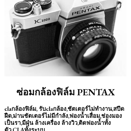
ซ่อมกล้องฟิล์ม PENTAX
claกล้องฟิล์ม, รับclaกล้อง,ชัตเตอร์ไม่ทำงาน,สปีด
ฝืด,ม่านชัตเตอร์ไม่มีกำลัง,ฟองน้ำเสื่อม,ช่องมอง
เป็นรา,มีฝุ่น ล้างเครื่อง ล้างวิว,ติดฟองน้ำทั้ง
ตัว,CLAทั้งระบบ