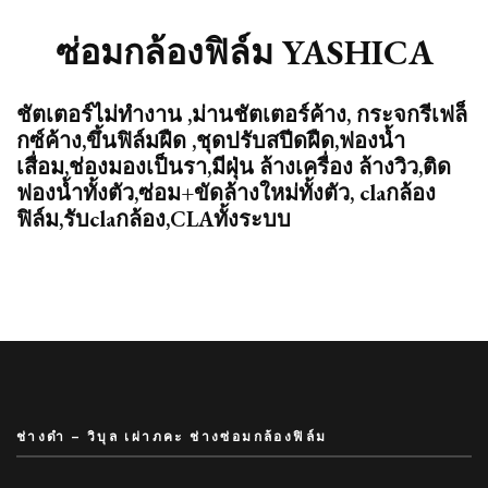
ซ่อมกล้องฟิล์ม YASHICA
ชัตเตอร์ไม่ทำงาน ,ม่านชัตเตอร์ค้าง, กระจกรีเฟล็
กซ์ค้าง,ขึ้นฟิล์มฝืด ,ชุดปรับสปีดฝืด,ฟองน้ำ
เสื่อม,ช่องมองเป็นรา,มีฝุ่น ล้างเครื่อง ล้างวิว,ติด
ฟองน้ำทั้งตัว,ซ่อม+ขัดล้างใหม่ทั้งตัว, claกล้อง
ฟิล์ม,รับclaกล้อง,CLAทั้งระบบ
ช่างดำ – วิบุล เผ่าภคะ ช่างซ่อมกล้องฟิล์ม