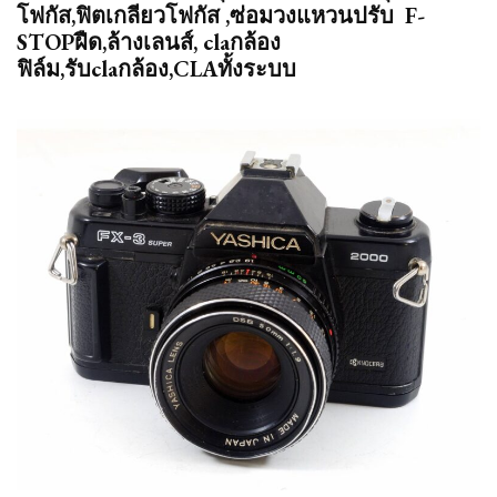
โฟกัส,ฟิตเกลียวโฟกัส ,ซ่อมวงแหวนปรับ F-
STOPฝืด,ล้างเลนส์, claกล้อง
ฟิล์ม,รับclaกล้อง,CLAทั้งระบบ