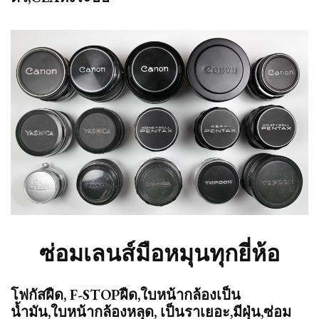
ซ่อมเลนส์มือหมุนทุกยี่ห้อ
โฟกัสฝืด, F-STOPฝืด,ใบหน้ากล้องเป็น
น้ำมัน,ใบหน้ากล้องหลุด, เป็นราเยอะ,มีฝุ่น,ซ่อม