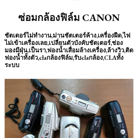
ซ่อมกล้องฟิล์ม CANON
ชัตเตอร์ไม่ทำงาน,ม่านชัตเตอร์ค้าง,เครื่องฝืด,ไฟ
ไม่เข้าเครื่องเลย,เปลี่ยนตัวบังคับชัตเตอร์,ช่อง
มองมีฝุ่น,เป็นรา,ฟองน้ำเสื่อมล้างเครื่อง,ล้างวิว,ติด
ฟองน้ำทั้งตัว,claกล้องฟิล์ม,รับclaกล้อง,CLAทั้ง
ระบบ