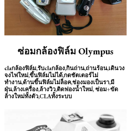
ซ่อมกล้องฟิล์ม Olympus
claกล้องฟิล์ม,รับclaกล้อง,กินถ่าน,ถ่านร้อน,เดินวง
จงไฟใหม่,ขึ้นฟิล์มไม่ได้,กดชัตเตอร์ไม่
ทำงาน,ด้านขึ้นฟิล์มไม่ล็อค,ช่องมองเป็นรา,มี
ฝุ่น,ล้างเครื่อง,ล้างวิว,ติดฟองน้ำใหม่, ซ่อม+ขัด
ล้างใหม่ทั้งตัว,CLAทั้งระบบ